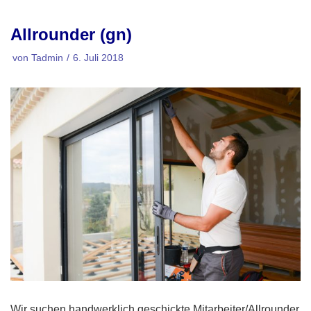
Zum
Allrounder (gn)
Inhalt
springen
von
Tadmin
6. Juli 2018
Wir suchen handwerklich geschickte Mitarbeiter/Allrounder